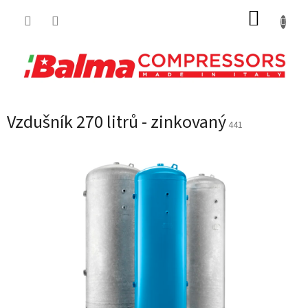
Přejít
NÁKUP
na
obsah
KOŠÍK
Vzdušník 270 litrů - zinkovaný
441