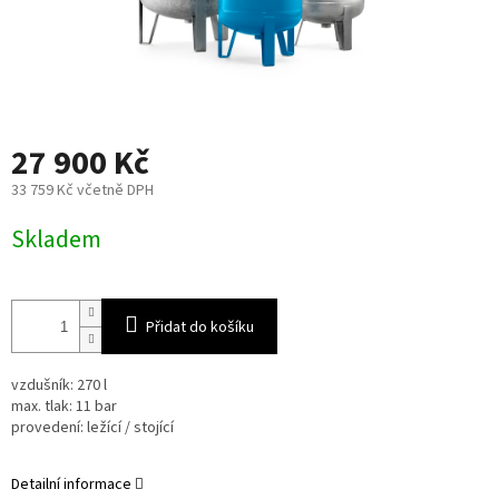
27 900 Kč
33 759 Kč včetně DPH
Měrná
Skladem
cena:
Přidat do košíku
vzdušník: 270 l
max. tlak: 11 bar
provedení: ležící / stojící
Detailní informace