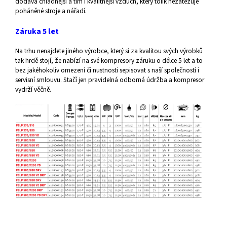
dodáva chladnější a tím i kvalitnější vzduch, který tolik nezatěžuje
poháněné stroje a nářadí.
Záruka 5 let
Na trhu nenajdete jiného výrobce, který si za kvalitou svých výrobků
tak hrdě stojí, že nabízí na své kompresory záruku o délce 5 let a to
bez jakéhokoliv omezení či nustnosti sepisovat s naší společností i
servisní smlouvu. Stačí jen pravidelná odborná údržba a kompresor
vydrží věčně.