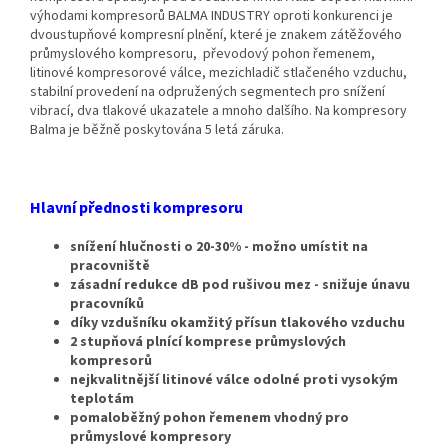
výhodami kompresorů BALMA INDUSTRY oproti konkurenci je
dvoustupňové kompresní plnění, které je znakem zátěžového
průmyslového kompresoru, převodový pohon řemenem,
litinové kompresorové válce, mezichladič stlačeného vzduchu,
stabilní provedení na odpružených segmentech pro snížení
vibrací, dva tlakové ukazatele a mnoho dalšího. Na kompresory
Balma je běžně poskytována 5 letá záruka.
Hlavní přednosti kompresoru
snížení hlučnosti o 20-30% - možno umístit na
pracovniště
zásadní redukce dB pod rušivou mez - snižuje únavu
pracovníků
díky vzdušníku okamžitý přísun tlakového vzduchu
2 stupňová plnící komprese průmyslových
kompresorů
nejkvalitnější litinové válce odolné proti vysokým
teplotám
pomaloběžný pohon řemenem vhodný pro
průmyslové kompresory