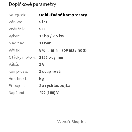
Doplňkové parametry
Kategorie
:
Odhlučněné kompresory
Záruka
:
5 let
Vzdušník
:
500 l
Výkon
:
10 hp / 7.5 kW
Max. tlak
:
11 bar
Výtlak
:
840 l / min _ (50 m3 / hod)
Otáčky motoru
:
1150 ot / min
Válců
:
2 V
komprese
:
2 stupňová
Hmotnost
:
kg
Připojení
:
2 x rychlospojka
Napájení
:
400 (380) V
Z
á
p
Vytvořil Shoptet
a