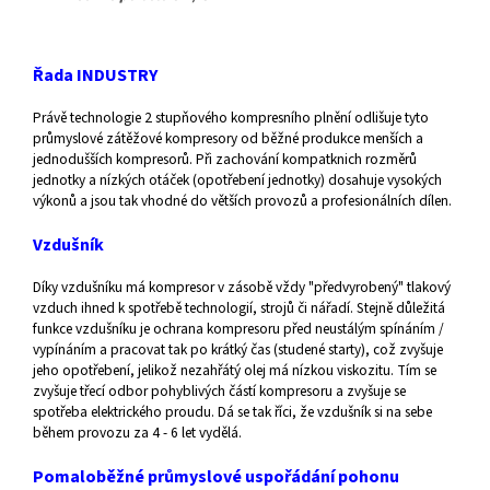
Řada INDUSTRY
Právě technologie 2 stupňového kompresního plnění odlišuje tyto
průmyslové zátěžové kompresory od běžné produkce menších a
jednodušších kompresorů. Při zachování kompatknich rozměrů
jednotky a nízkých otáček (opotřebení jednotky) dosahuje vysokých
výkonů a jsou tak vhodné do větších provozů a profesionálních dílen.
Vzdušník
Díky vzdušníku má kompresor v zásobě vždy "předvyrobený" tlakový
vzduch ihned k spotřebě technologií, strojů či nářadí. Stejně důležitá
funkce vzdušníku je ochrana kompresoru před neustálým spínáním /
vypínáním a pracovat tak po krátký čas (studené starty), což zvyšuje
jeho opotřebení, jelikož nezahřátý olej má nízkou viskozitu. Tím se
zvyšuje třecí odbor pohyblivých částí kompresoru a zvyšuje se
spotřeba elektrického proudu. Dá se tak říci, že vzdušník si na sebe
během provozu za 4 - 6 let vydělá.
Pomaloběžné průmyslové uspořádání pohonu