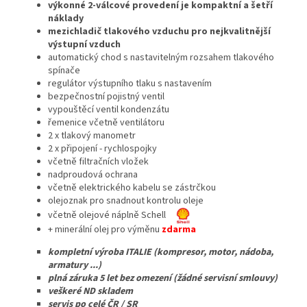
výkonné 2-válcové provedení je kompaktní a šetří
náklady
mezichladič tlakového vzduchu pro nejkvalitnější
výstupní vzduch
automatický chod s nastavitelným rozsahem tlakového
spínače
regulátor výstupního tlaku s nastavením
bezpečnostní pojistný ventil
vypouštěcí ventil kondenzátu
řemenice včetně ventilátoru
2 x tlakový manometr
2 x připojení - rychlospojky
včetně filtračních vložek
nadproudová ochrana
včetně elektrického kabelu se zástrčkou
olejoznak pro snadnout kontrolu oleje
včetně olejové náplně Schell
+ minerální olej pro výměnu
zdarma
kompletní výroba ITALIE (kompresor, motor, nádoba,
armatury ...)
plná záruka 5 let bez omezení (žádné servisní smlouvy)
veškeré ND skladem
servis po celé ČR / SR