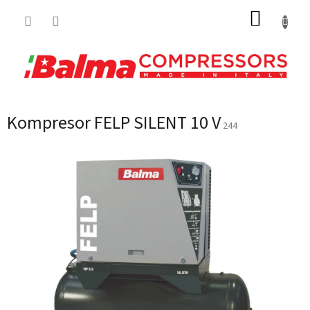
Přejít
NÁKUP
na
obsah
KOŠÍK
Kompresor FELP SILENT 10 V
244