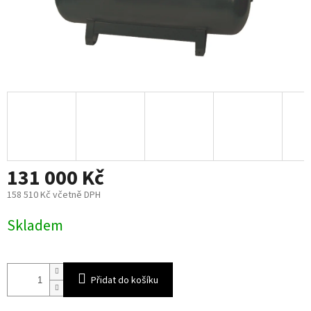
131 000 Kč
158 510 Kč včetně DPH
Měrná
Skladem
cena:
Přidat do košíku