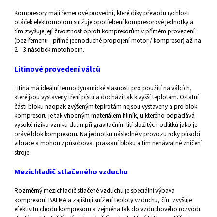
Kompresory mají řemenové provední, které díky převodu rychlosti
otáček elektromotoru snižuje opotřebení kompresorové jednotky a
tím zvyšuje její živostnost oproti kompresorům v přímém provedení
(bez řemenu - přímé jednoduché propojení motor / kompresor) až na
2 - 3 násobek motohodin.
Litinové provedení válců
Litina má ideální termodynamické vlasnosti pro použití na válcích,
které jsou vystaveny tření pístu a dochází tak k vyšší teplotám. Ostatní
části bloku naopak zvýšeným teplrotám nejsou vystaveny a pro blok
kompresoru je tak vhodným materiálem hliník, u kterého odpadává
vysoké riziko vzniku dutin při gravitačním lití složitých odlitků jako je
právě blok kompresoru. Na jednotku následně v provozu roky působí
vibrace a mohou způsobovat praskaní bloku a tím nenávratné zničení
stroje.
Mezichladič stlačeného vzduchu
Rozměrný mezichladič stlačené vzduchu je speciální výbava
kompresorů BALMA a zajištuji snížení teploty vzduchu, čím zvyšuje
efektivitu chodu kompresoru a zejména tak do vzduchového rozvodu