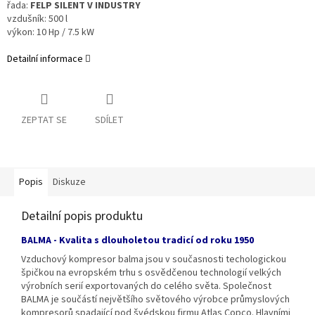
řada:
FELP SILENT V INDUSTRY
vzdušník: 500 l
výkon: 10 Hp / 7.5 kW
Detailní informace
ZEPTAT SE
SDÍLET
Popis
Diskuze
Detailní popis produktu
BALMA - Kvalita s dlouholetou tradicí od roku 1950
Vzduchový kompresor balma jsou v současnosti techologickou
špičkou na evropském trhu s osvědčenou technologií velkých
výrobních serií exportovaných do celého světa. Společnost
BALMA je součástí největšího světového výrobce průmyslových
kompresorů spadající pod švédskou firmu Atlas Copco. Hlavními