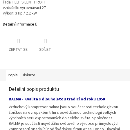
řada: FELP SILENT PROFI
vzdušník: vyrovnávací 27 l
výkon: 3 Hp / 2.2 kW
Detailní informace
ZEPTAT SE
SDÍLET
Popis
Diskuze
Detailní popis produktu
BALMA - Kvalita s dlouholetou tradicí od roku 1950
Vzduchový kompresor balma jsou v současnosti techologickou
špičkou na evropském trhu s osvědčenou technologií velkých
výrobních serií exportovaných do celého světa. Společnost
BALMA je součástí největšího světového výrobce průmyslových
kompresorů spadající pod švédskou firmu Atlas Copco. Hlavními