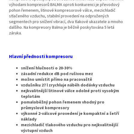
výhodami kompresorů BALMA oproti konkurenci je převodový
pohon řemenem, litinové kompresorové válce, mezichladič
stlačeného vzduchu, stabilní provedení na odpružených
segmentech pro snížení vibrací, dva tlakové ukazatele a mnoho
dalšího. Na kompresory Balma je běžně poskytována 5 letá
záruka.
Hlavní přednosti kompresoru
snížení hlučnosti o 20-30%
zásadní redukce dB pod rušivou mez
možno umístit přímo na pracovaště
vzdušníku 27 l zrychluje náběh dodávky vzduchu
nejkvalitnější litinové válce odolné proti vysokým
teplotám
pomaloběžný pohon řemenem vhodný pro
průmyslové kompresory
výkonné 2-válcové provedení je kompaktní a šetří
náklady
mezichladič tlakového vzduchu pro nejkvalitnější
výstupní vzduch