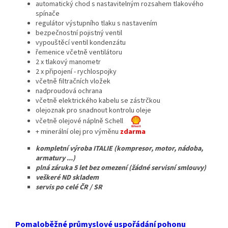
automatický chod s nastavitelným rozsahem tlakového
spínače
regulátor výstupního tlaku s nastavením
bezpečnostní pojistný ventil
vypouštěcí ventil kondenzátu
řemenice včetně ventilátoru
2 x tlakový manometr
2 x připojení - rychlospojky
včetně filtračních vložek
nadproudová ochrana
včetně elektrického kabelu se zástrčkou
olejoznak pro snadnout kontrolu oleje
včetně olejové náplně Schell
+ minerální olej pro výměnu
zdarma
kompletní výroba ITALIE (kompresor, motor, nádoba,
armatury ...)
plná záruka 5 let bez omezení (žádné servisní smlouvy)
veškeré ND skladem
servis po celé ČR / SR
Pomaloběžné průmyslové uspořádání pohonu