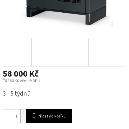
58 000 Kč
70 180 Kč včetně DPH
Měrná
3 - 5 týdnů
cena:
Přidat do košíku