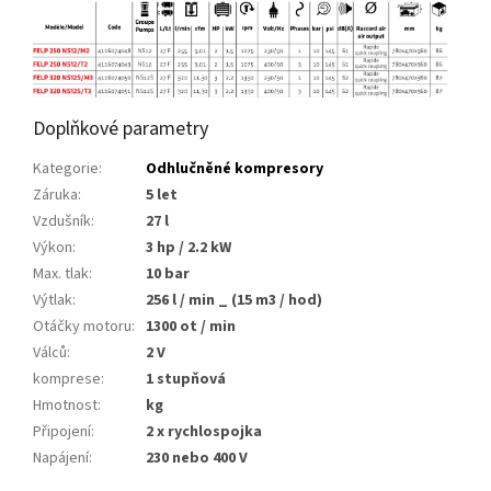
Doplňkové parametry
Kategorie
:
Odhlučněné kompresory
Záruka
:
5 let
Vzdušník
:
27 l
Výkon
:
3 hp / 2.2 kW
Max. tlak
:
10 bar
Výtlak
:
256 l / min _ (15 m3 / hod)
Otáčky motoru
:
1300 ot / min
Válců
:
2 V
komprese
:
1 stupňová
Hmotnost
:
kg
Připojení
:
2 x rychlospojka
Napájení
:
230 nebo 400 V