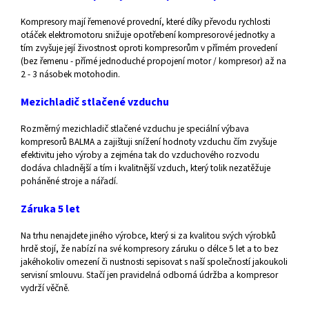
Kompresory mají řemenové provední, které díky převodu rychlosti
otáček elektromotoru snižuje opotřebení kompresorové jednotky a
tím zvyšuje její živostnost oproti kompresorům v přímém provedení
(bez řemenu - přímé jednoduché propojení motor / kompresor) až na
2 - 3 násobek motohodin.
Mezichladič stlačené vzduchu
Rozměrný mezichladič stlačené vzduchu je speciální výbava
kompresorů BALMA a zajištuji snížení hodnoty vzduchu čím zvyšuje
efektivitu jeho výroby a zejména tak do vzduchového rozvodu
dodáva chladnější a tím i kvalitnější vzduch, který tolik nezatěžuje
poháněné stroje a nářadí.
Záruka 5 let
Na trhu nenajdete jiného výrobce, který si za kvalitou svých výrobků
hrdě stojí, že nabízí na své kompresory záruku o délce 5 let a to bez
jakéhokoliv omezení či nustnosti sepisovat s naší společností jakoukoli
servisní smlouvu. Stačí jen pravidelná odborná údržba a kompresor
vydrží věčně.