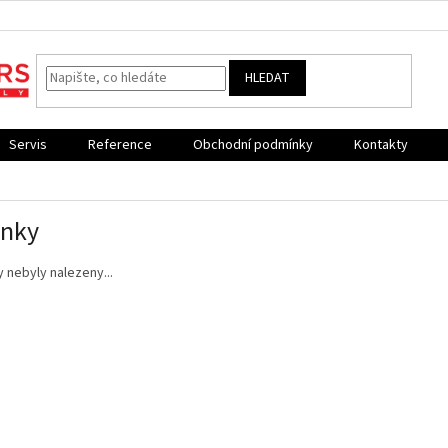
HLEDAT
Servis
Reference
Obchodní podmínky
Kontakty
inky
 nebyly nalezeny...