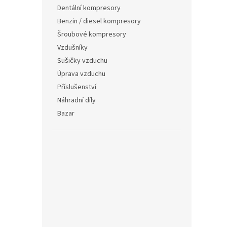
n
Dentální kompresory
e
Benzin / diesel kompresory
l
Šroubové kompresory
Vzdušníky
Sušičky vzduchu
Úprava vzduchu
Příslušenství
Náhradní díly
Bazar